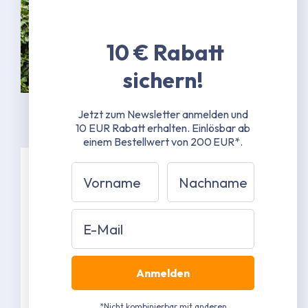
10 € Rabatt
sichern!
Jetzt zum Newsletter anmelden und
10 EUR Rabatt erhalten.
Einlösbar ab
einem Bestellwert von 200 EUR*.
Vorname
Nachname
Spezifikationen
Email
Planentasche 80 x 50 x 50 cm -
belastbar bis 60 kg
Gestängetasche 200 x 20 x 20 cm -
belastbar bis 30 kg
Anmelden
Material: Oxford-Polyester schwarz
YKK Marken-Reißverschlüsse
*Nicht kombinierbar mit anderen