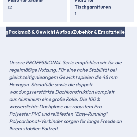
Platz für
Platz für Stühle
Tischgarnituren
12
1
fang
Packmaß & Gewicht
Aufbau
Zubehör & Ersatzteile
Unsere PROFESSIONAL Serie empfehlen wir für die
regelmäßige Nutzung. Für eine hohe Stabilität bei
gleichzeitig niedrigem Gewicht spielen die 48 mm
Hexagon-Standfüße sowie die doppelt
wandungsverstärkte Dachkonstruktion komplett
aus Aluminium eine große Rolle. Die 100 %
wasserdichte Dachplane aus robustem Pro
Polyester PVC und reißfesten "Easy-Running"
Polycarbonat-Verbinder sorgen für lange Freude an
Ihrem stabilen Faltzelt.