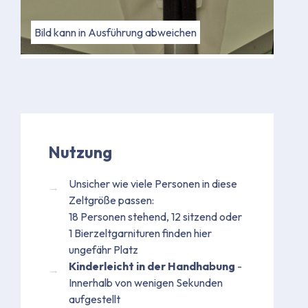
Bild kann in Ausführung abweichen
Bild kann in Ausführung abweichen
Nutzung
Unsicher wie viele Personen in diese
Zeltgröße passen:
18 Personen stehend, 12 sitzend oder
1 Bierzeltgarnituren finden hier
ungefähr Platz
Kinderleicht in der Handhabung
-
Innerhalb von wenigen Sekunden
aufgestellt