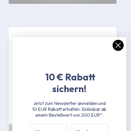
Spezifikationen
Farbe Weiß
48 mm Hexagon-Standfußstangen
(6-Kant) - 1,25 mm Materialstärke -
10 € Rabatt
Aluminium
Scherengestänge 25x12 mm - 1,00
sichern!
mm Materialstärke - doppelt
wandungsverstärkt - Aluminium
Jetzt zum Newsletter anmelden und
10 EUR Rabatt erhalten.
Einlösbar ab
Mehr erfahren
einem Bestellwert von 200 EUR*.
Vorname
Nachname