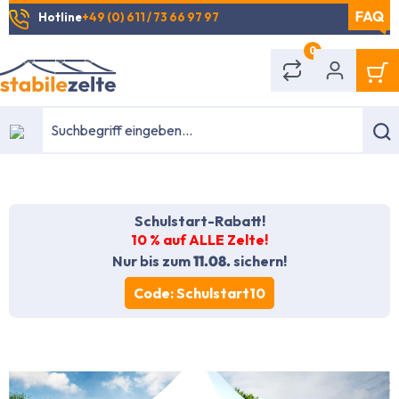
Hotline
+49 (0) 611 / 73 66 97 97
alt springen
0
Schulstart-Rabatt!
10 % auf ALLE Zelte!
Nur bis zum
11.08.
sichern!
Code: Schulstart10