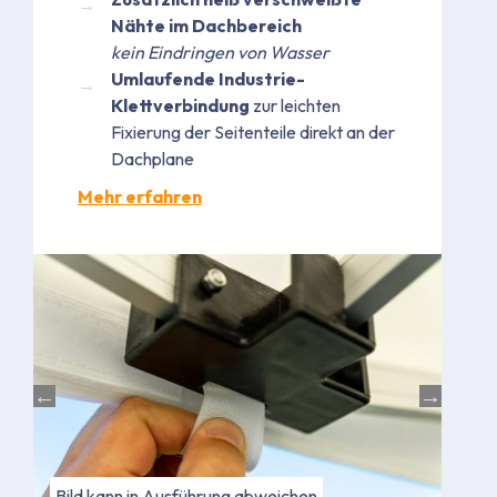
Nähte im Dachbereich
kein Eindringen von Wasser
Umlaufende Industrie-
Klettverbindung
zur leichten
Fixierung der Seitenteile direkt an der
Dachplane
Mehr erfahren
Bild kann in Farbe abweichen
Bild kann in Ausführung abweichen
Bild
Bild