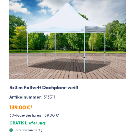
3x3 m Faltzelt Dachplane weiß
Artikelnummer:
313311
139,00 €¹
30-Tage-Bestpreis: 139,00 €¹
GRATIS Lieferung²
Sofort versandfertig