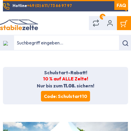
Hotline
+49 (0) 611 / 73 66 97 97
alt springen
0
Schulstart-Rabatt!
10 % auf ALLE Zelte!
Nur bis zum
11.08.
sichern!
Code: Schulstart10