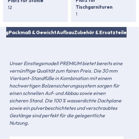
Platz für
Platz für Stühle
Tischgarnituren
12
1
fang
Packmaß & Gewicht
Aufbau
Zubehör & Ersatzteile
Unser Einstiegsmodell PREMIUM bietet bereits eine
vernünftige Qualität zum fairen Preis. Die 30 mm
Vierkant-Standfüße in Kombination mit einem
hochwertigen Bolzensicherungssystem sorgen für
einen schnellen Auf- und Abbau sowie einen
sicheren Stand. Die 100 % wasserdichte Dachplane
sowie ein pulverbeschichtetes und verschraubtes
Gestänge sind perfekt für die gelegentliche
Nutzung.