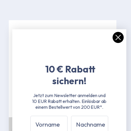
Spezifikationen
Farbe Weiß
30 mm Standfußstangen - 1 mm
Materialstärke - Stahl
10 € Rabatt
pulverbeschichtet
sichern!
Scherengestänge 25x12 mm - 1 mm
Materialstärke - Stahl
pulverbeschichtet
Jetzt zum Newsletter anmelden und
10 EUR Rabatt erhalten.
Einlösbar ab
Mehr erfahren
einem Bestellwert von 200 EUR*.
Vorname
Nachname