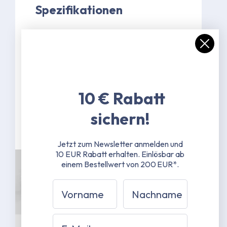
Spezifikationen
Farbe Grau (RAL 7047)
30 mm Standfußstangen - 1 mm
Materialstärke - Stahl
pulverbeschichtet
Scherengestänge 25x12 mm - 1 mm
10 € Rabatt
Materialstärke - Stahl
pulverbeschichtet
sichern!
Mehr erfahren
Jetzt zum Newsletter anmelden und
10 EUR Rabatt erhalten.
Einlösbar ab
einem Bestellwert von 200 EUR*.
Vorname
Nachname
Email