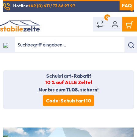
Hotline
+49 (0) 611 / 73 66 97 97
alt springen
0
Schulstart-Rabatt!
10 % auf ALLE Zelte!
Nur bis zum
11.08.
sichern!
Code: Schulstart10