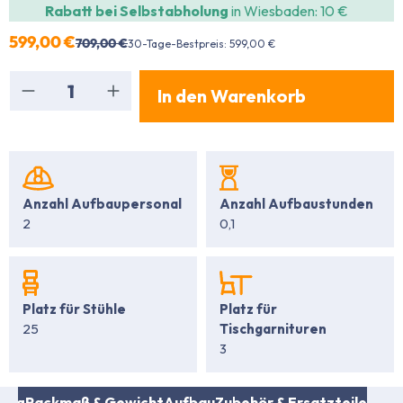
Rabatt bei Selbstabholung
in Wiesbaden: 10 €
599,00 €
709,00 €
30-Tage-Bestpreis: 599,00 €
Produkt Anzahl: Gib den gewünschten Wert ein
In den Warenkorb
Anzahl Aufbaupersonal
Anzahl Aufbaustunden
2
0,1
Platz für
Platz für Stühle
Tischgarnituren
25
3
fang
Packmaß & Gewicht
Aufbau
Zubehör & Ersatzteile