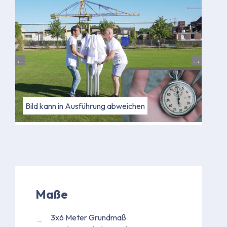
Bild kann in Ausführung abweichen
Bild
Maße
3x6 Meter Grundmaß