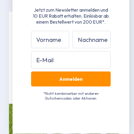
Jetzt zum Newsletter anmelden und
10 EUR Rabatt erhalten.
Einlösbar ab
einem Bestellwert von 200 EUR*.
Spezifikationen
Vorname
Nachname
38 mm Stahlrohrgestänge mit 1,3 mm
Materialstärke
Email
42 mm Stahlrohrverbinder mit 1,5 mm
Materialstärke
Grau pulverbeschichtet RAL 7040
(Näherungswert)
Anmelden
Mehr erfahren
*Nicht kombinierbar mit anderen
Gutscheincodes oder Aktionen.