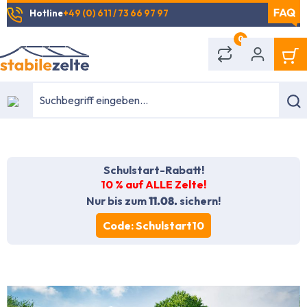
Hotline
+49 (0) 611 / 73 66 97 97
alt springen
0
Schulstart-Rabatt!
10 % auf ALLE Zelte!
Nur bis zum
11.08.
sichern!
Code: Schulstart10