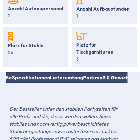
Anzahl Aufbaupersonal
Anzahl Aufbaustunden
2
1
Platz für
Platz für Stühle
Tischgarnituren
26
3
Maße
Spezifikationen
Lieferumfang
Packmaß & Gewicht
Au
Der Bestseller unter den stabilen Partyzelten für
alle Profis und die, die es werden wollen. Super
stabiles und hochwertig pulverbeschichtetes
Stahlrohrgestänge sowie rasterfaserverstärktes
500 g/m² Professional PVC zeichnen das Modular