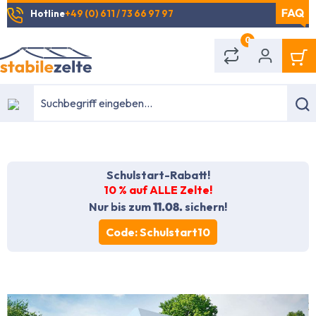
Hotline
+49 (0) 611 / 73 66 97 97
alt springen
0
Schulstart-Rabatt!
10 % auf ALLE Zelte!
Nur bis zum
11.08.
sichern!
Code: Schulstart10