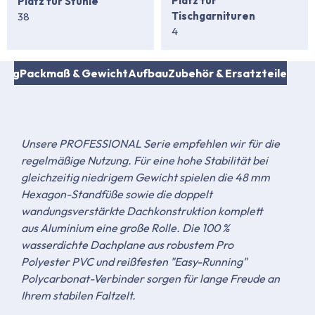
Platz für
Platz für Stühle
Tischgarnituren
38
4
fang
Packmaß & Gewicht
Aufbau
Zubehör & Ersatzteile
Unsere PROFESSIONAL Serie empfehlen wir für die
regelmäßige Nutzung. Für eine hohe Stabilität bei
gleichzeitig niedrigem Gewicht spielen die 48 mm
Hexagon-Standfüße sowie die doppelt
wandungsverstärkte Dachkonstruktion komplett
aus Aluminium eine große Rolle. Die 100 %
wasserdichte Dachplane aus robustem Pro
Polyester PVC und reißfesten "Easy-Running"
Polycarbonat-Verbinder sorgen für lange Freude an
Ihrem stabilen Faltzelt.