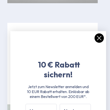
Spezifikationen
Farbe Grau (RAL 7047)
48 mm Hexagon-Standfußstangen
(6-Kant) - 1,25 mm Materialstärke -
10 € Rabatt
Aluminium
Scherengestänge 25x12 mm - 1,00
sichern!
mm Materialstärke - doppelt
wandungsverstärkt - Aluminium
Jetzt zum Newsletter anmelden und
10 EUR Rabatt erhalten.
Einlösbar ab
Mehr erfahren
einem Bestellwert von 200 EUR*.
Vorname
Nachname