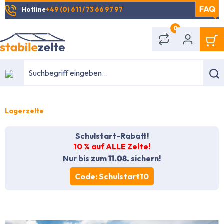
Hotline
+49 (0) 611 / 73 66 97 97
alt springen
0
Lagerzelte
Schulstart-Rabatt!
10 % auf ALLE Zelte!
Nur bis zum
11.08.
sichern!
Code: Schulstart10