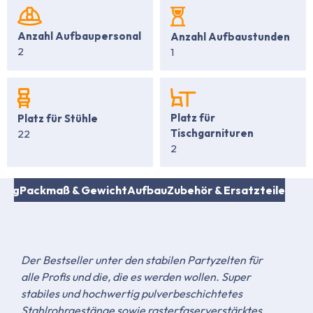
Anzahl Aufbaupersonal
Anzahl Aufbaustunden
2
1
Platz für
Platz für Stühle
Tischgarnituren
22
2
fang
Packmaß & Gewicht
Aufbau
Zubehör & Ersatzteile
Der Bestseller unter den stabilen Partyzelten für
alle Profis und die, die es werden wollen. Super
stabiles und hochwertig pulverbeschichtetes
Stahlrohrgestänge sowie rasterfaserverstärktes