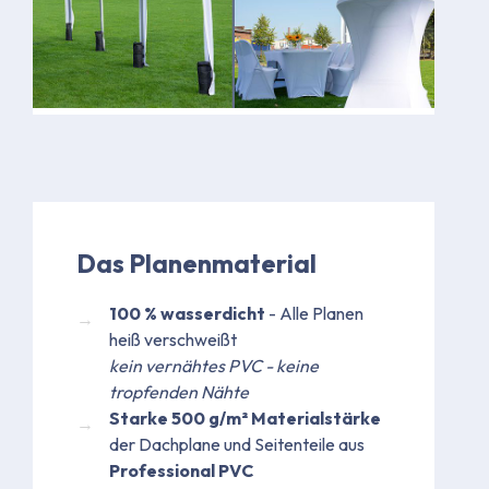
Bild
Bild
Das Planenmaterial
100 % wasserdicht
- Alle Planen
heiß verschweißt
kein vernähtes PVC - keine
tropfenden Nähte
Starke 500 g/m² Materialstärke
der Dachplane und Seitenteile aus
Professional PVC