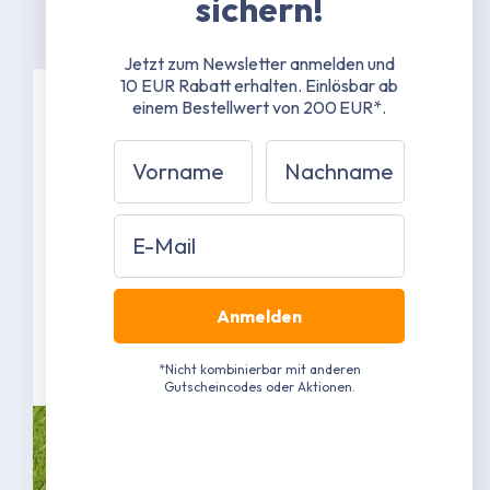
sichern!
Jetzt zum Newsletter anmelden und
10 EUR Rabatt erhalten.
Einlösbar ab
einem Bestellwert von 200 EUR*.
Spezifikationen
Vorname
Nachname
38 mm Stahlrohrgestänge mit 1,3 mm
Materialstärke
Email
42 mm Stahlrohrverbinder mit 1,5 mm
Materialstärke
Grau pulverbeschichtet RAL 7040
(Näherungswert)
Anmelden
Mehr erfahren
*Nicht kombinierbar mit anderen
Gutscheincodes oder Aktionen.