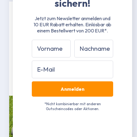
sichern!
Spezifikationen
Jetzt zum Newsletter anmelden und
10 EUR Rabatt erhalten.
Einlösbar ab
einem Bestellwert von 200 EUR*.
38 mm Stahlrohrgestänge mit 1,3 mm
Materialstärke
Vorname
Nachname
42 mm Stahlrohrverbinder mit 1,5 mm
Materialstärke
Grau pulverbeschichtet RAL 7040
Email
(Näherungswert)
Mehr erfahren
Anmelden
*Nicht kombinierbar mit anderen
Gutscheincodes oder Aktionen.