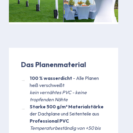
Bild
Bild
Das Planenmaterial
100 % wasserdicht
- Alle Planen
heiß verschweißt
kein vernähtes PVC - keine
tropfenden Nähte
Starke 500 g/m² Materialstärke
der Dachplane und Seitenteile aus
Professional PVC
Temperaturbeständig von +50 bis