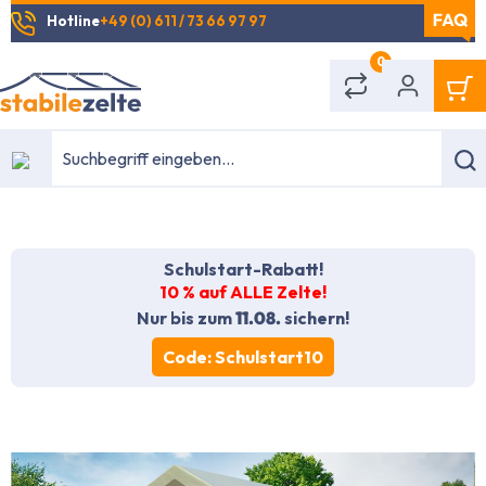
Hotline
+49 (0) 611 / 73 66 97 97
alt springen
0
Schulstart-Rabatt!
10 % auf ALLE Zelte!
Nur bis zum
11.08.
sichern!
Code: Schulstart10