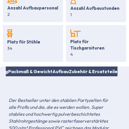
Anzahl Aufbaupersonal
Anzahl Aufbaustunden
2
1
Platz für
Platz für Stühle
Tischgarnituren
34
4
fang
Packmaß & Gewicht
Aufbau
Zubehör & Ersatzteile
Der Bestseller unter den stabilen Partyzelten für
alle Profis und die, die es werden wollen. Super
stabiles und hochwertig pulverbeschichtetes
Stahlrohrgestänge sowie rasterfaserverstärktes
500 g/m² Professional PVC zeichnen das Modular