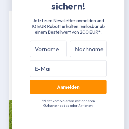
sichern!
Jetzt zum Newsletter anmelden und
10 EUR Rabatt erhalten.
Einlösbar ab
Spezifikationen
einem Bestellwert von 200 EUR*.
38 mm Stahlrohrgestänge mit 1,3 mm
Vorname
Nachname
Materialstärke
42 mm Stahlrohrverbinder mit 1,5 mm
Materialstärke
Email
Grau pulverbeschichtet RAL 7040
(Näherungswert)
Mehr erfahren
Anmelden
*Nicht kombinierbar mit anderen
Gutscheincodes oder Aktionen.