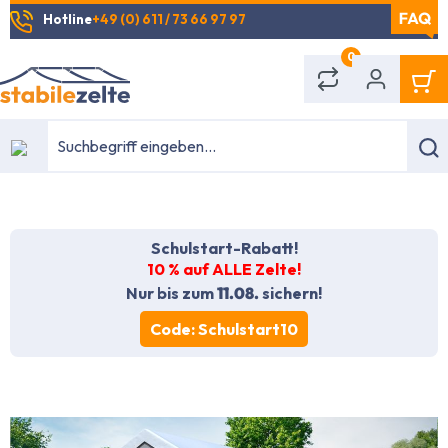
Hotline
+49 (0) 611 / 73 66 97 97
alt springen
0
Schulstart-Rabatt!
10 % auf ALLE Zelte!
Nur bis zum
11.08.
sichern!
Code: Schulstart10