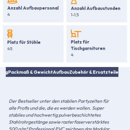
Anzahl Aufbaupersonal
Anzahl Aufbaustunden
4
1-1,5
Platz für
Platz für Stühle
Tischgarnituren
45
4
fang
Packmaß & Gewicht
Aufbau
Zubehör & Ersatzteile
Der Bestseller unter den stabilen Partyzelten für
alle Profis und die, die es werden wollen. Super
stabiles und hochwertig pulverbeschichtetes
Stahlrohrgestänge sowie rasterfaserverstärktes
500 g/m² Professional PVC zeichnen das Modular