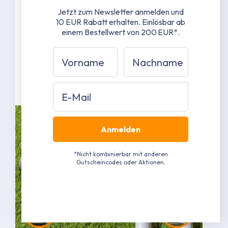
38 mm Stahlrohrgestänge mit 1,3 mm
Jetzt zum Newsletter anmelden und
Materialstärke
10 EUR Rabatt erhalten.
Einlösbar ab
42 mm Stahlrohrverbinder mit 1,5 mm
einem Bestellwert von 200 EUR*.
Materialstärke
Grau pulverbeschichtet RAL 7040
Vorname
Nachname
(Näherungswert)
Mehr erfahren
Email
Anmelden
*Nicht kombinierbar mit anderen
Gutscheincodes oder Aktionen.