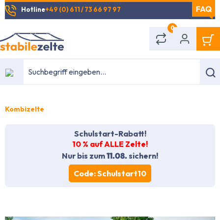
Hotline
+49 (0) 611 / 73 66 97 97
alt springen
0
Kombizelte
Schulstart-Rabatt!
10 % auf ALLE Zelte!
Nur bis zum
11.08.
sichern!
Code: Schulstart10