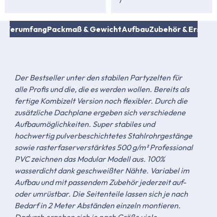
7
ieferumfang
Packmaß & Gewicht
Aufbau
Zubehör & Ersatzt
Der Bestseller unter den stabilen Partyzelten für
alle Profis und die, die es werden wollen. Bereits als
fertige Kombizelt Version noch flexibler. Durch die
zusätzliche Dachplane ergeben sich verschiedene
Aufbaumöglichkeiten. Super stabiles und
hochwertig pulverbeschichtetes Stahlrohrgestänge
sowie rasterfaserverstärktes 500 g/m² Professional
PVC zeichnen das Modular Modell aus. 100%
wasserdicht dank geschweißter Nähte. Variabel im
Aufbau und mit passendem Zubehör jederzeit auf-
oder umrüstbar. Die Seitenteile lassen sich je nach
Bedarf in 2 Meter Abständen einzeln montieren.