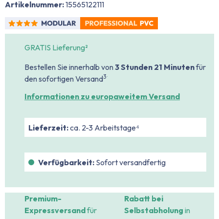
Artikelnummer:
15565122111
GRATIS Lieferung²
Bestellen Sie innerhalb von
3 Stunden
21 Minuten
für
.
3
den sofortigen Versand
Informationen zu europaweitem Versand
Lieferzeit:
ca. 2-3 Arbeitstage⁴
Verfügbarkeit:
Sofort versandfertig
Premium-
Rabatt bei
Expressversand
für
Selbstabholung
in