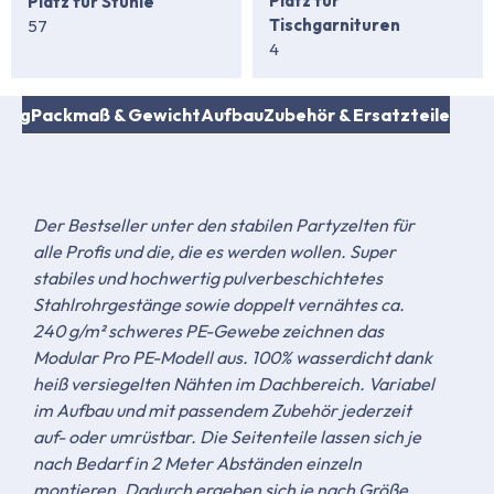
Platz für
Platz für Stühle
Tischgarnituren
57
4
fang
Packmaß & Gewicht
Aufbau
Zubehör & Ersatzteile
Der Bestseller unter den stabilen Partyzelten für
alle Profis und die, die es werden wollen. Super
stabiles und hochwertig pulverbeschichtetes
Stahlrohrgestänge sowie doppelt vernähtes ca.
240 g/m² schweres PE-Gewebe zeichnen das
Modular Pro PE-Modell aus. 100% wasserdicht dank
heiß versiegelten Nähten im Dachbereich. Variabel
im Aufbau und mit passendem Zubehör jederzeit
auf- oder umrüstbar. Die Seitenteile lassen sich je
nach Bedarf in 2 Meter Abständen einzeln
montieren. Dadurch ergeben sich je nach Größe