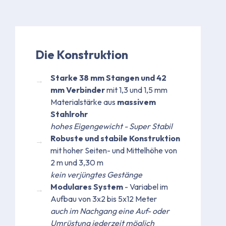
Die Konstruktion
Starke 38 mm Stangen und 42
mm Verbinder
mit 1,3 und 1,5 mm
Materialstärke aus
massivem
Stahlrohr
hohes Eigengewicht - Super Stabil
Robuste und stabile Konstruktion
mit hoher Seiten- und Mittelhöhe von
2 m und 3,30 m
kein verjüngtes Gestänge
Modulares System
- Variabel im
Aufbau von 3x2 bis 5x12 Meter
auch im Nachgang eine Auf- oder
Umrüstung jederzeit möglich