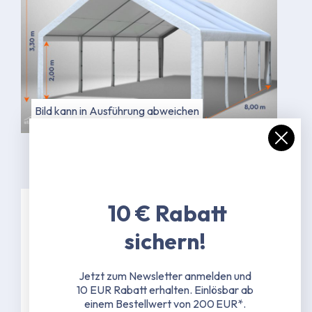
Bild kann in Ausführung abweichen
10 € Rabatt
Spezifikationen
sichern!
38 mm Stahlrohrgestänge mit 1,3 mm
Jetzt zum Newsletter anmelden und
Materialstärke
10 EUR Rabatt erhalten.
Einlösbar ab
42 mm Stahlrohrverbinder mit 1,5 mm
einem Bestellwert von 200 EUR*.
Materialstärke