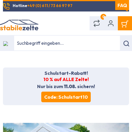
Hotline
+49 (0) 611 / 73 66 97 97
alt springen
0
Schulstart-Rabatt!
10 % auf ALLE Zelte!
Nur bis zum
11.08.
sichern!
Code: Schulstart10