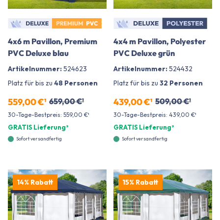
4x6 m Pavillon, Premium
4x4 m Pavillon, Polyester
PVC Deluxe blau
PVC Deluxe grün
Artikelnummer:
524623
Artikelnummer:
524432
Platz für bis zu
48 Personen
Platz für bis zu
32 Personen
559,00 €¹
659,00 €¹
439,00 €¹
509,00 €¹
30-Tage-Bestpreis: 559,00 €¹
30-Tage-Bestpreis: 439,00 €¹
GRATIS Lieferung²
GRATIS Lieferung²
Sofort versandfertig
Sofort versandfertig
14% Rabatt
15% Rabatt