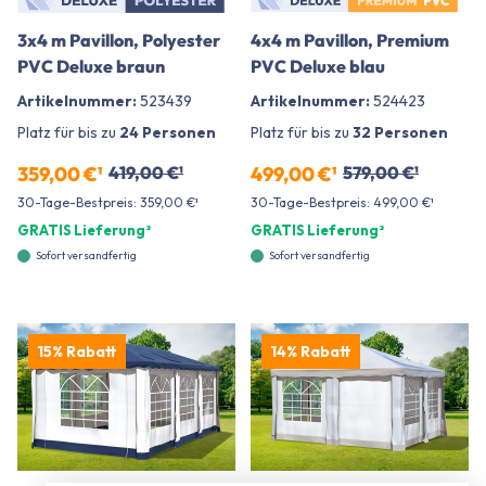
3x4 m Pavillon, Polyester
4x4 m Pavillon, Premium
PVC Deluxe braun
PVC Deluxe blau
Artikelnummer:
523439
Artikelnummer:
524423
Platz für bis zu
24 Personen
Platz für bis zu
32 Personen
359,00 €¹
419,00 €¹
499,00 €¹
579,00 €¹
30-Tage-Bestpreis: 359,00 €¹
30-Tage-Bestpreis: 499,00 €¹
GRATIS Lieferung²
GRATIS Lieferung²
Sofort versandfertig
Sofort versandfertig
15% Rabatt
14% Rabatt