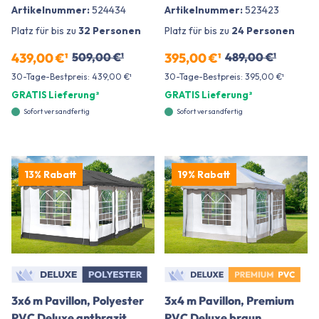
Artikelnummer:
524434
Artikelnummer:
523423
Platz für bis zu
32 Personen
Platz für bis zu
24 Personen
439,00 €¹
509,00 €¹
395,00 €¹
489,00 €¹
30-Tage-Bestpreis: 439,00 €¹
30-Tage-Bestpreis: 395,00 €¹
GRATIS Lieferung²
GRATIS Lieferung²
Sofort versandfertig
Sofort versandfertig
13% Rabatt
19% Rabatt
3x6 m Pavillon, Polyester
3x4 m Pavillon, Premium
PVC Deluxe anthrazit
PVC Deluxe braun