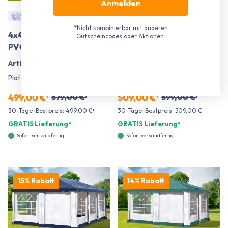
Anmelden
*Nicht kombinierbar mit anderen
4x4 m Pavillon, Premium
3x6 m Pavillon, Premium
Gutscheincodes oder Aktionen.
PVC Deluxe grün
PVC Deluxe braun
Artikelnummer:
524422
Artikelnummer:
523629
Platz für bis zu
32 Personen
Platz für bis zu
36 Personen
499,00 €¹
579,00 €¹
509,00 €¹
599,00 €¹
30-Tage-Bestpreis: 499,00 €¹
30-Tage-Bestpreis: 509,00 €¹
GRATIS Lieferung²
GRATIS Lieferung²
Sofort versandfertig
Sofort versandfertig
15% Rabatt
14% Rabatt