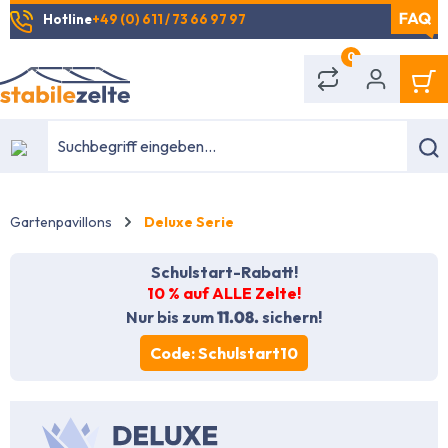
Hotline
+49 (0) 611 / 73 66 97 97
alt springen
0
Gartenpavillons
Deluxe Serie
Schulstart-Rabatt!
10 % auf ALLE Zelte!
Nur bis zum
11.08.
sichern!
Code: Schulstart10