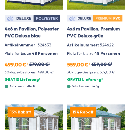
4x6 m Pavillon, Polyester
4x6 m Pavillon, Premium
PVC Deluxe blau
PVC Deluxe grün
Artikelnummer:
524633
Artikelnummer:
524622
Platz für bis zu
48 Personen
Platz für bis zu
48 Personen
499,00 €¹
579,00 €¹
559,00 €¹
659,00 €¹
30-Tage-Bestpreis: 499,00 €¹
30-Tage-Bestpreis: 559,00 €¹
GRATIS Lieferung²
GRATIS Lieferung²
Sofort versandfertig
Sofort versandfertig
13% Rabatt
15% Rabatt