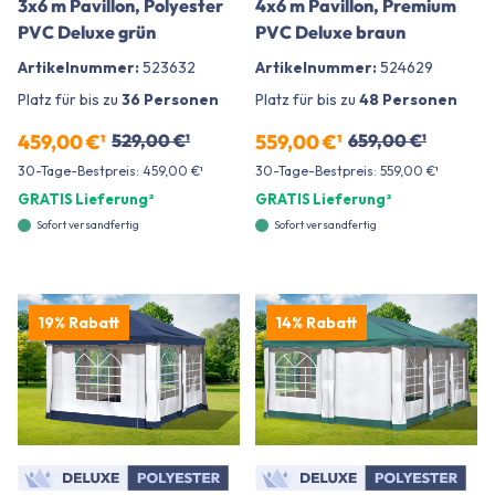
3x6 m Pavillon, Polyester
4x6 m Pavillon, Premium
PVC Deluxe grün
PVC Deluxe braun
Artikelnummer:
523632
Artikelnummer:
524629
Platz für bis zu
36 Personen
Platz für bis zu
48 Personen
459,00 €¹
529,00 €¹
559,00 €¹
659,00 €¹
30-Tage-Bestpreis: 459,00 €¹
30-Tage-Bestpreis: 559,00 €¹
GRATIS Lieferung²
GRATIS Lieferung²
Sofort versandfertig
Sofort versandfertig
19% Rabatt
14% Rabatt