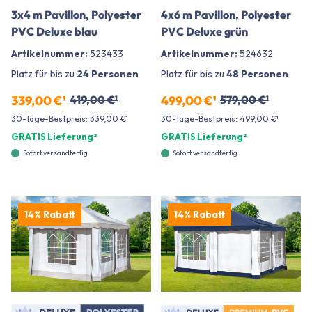
3x4 m Pavillon, Polyester
4x6 m Pavillon, Polyester
PVC Deluxe blau
PVC Deluxe grün
Artikelnummer:
523433
Artikelnummer:
524632
Platz für bis zu
24 Personen
Platz für bis zu
48 Personen
339,00 €¹
419,00 €¹
499,00 €¹
579,00 €¹
30-Tage-Bestpreis: 339,00 €¹
30-Tage-Bestpreis: 499,00 €¹
GRATIS Lieferung²
GRATIS Lieferung²
Sofort versandfertig
Sofort versandfertig
14% Rabatt
14% Rabatt