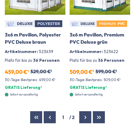
3x6 m Pavillon, Polyester
3x6 m Pavillon, Premium
PVC Deluxe braun
PVC Deluxe grün
Artikelnummer:
523639
Artikelnummer:
523622
Platz für bis zu
36 Personen
Platz für bis zu
36 Personen
459,00 €¹
529,00 €¹
509,00 €¹
599,00 €¹
30-Tage-Bestpreis: 459,00 €¹
30-Tage-Bestpreis: 509,00 €¹
GRATIS Lieferung²
GRATIS Lieferung²
Sofort versandfertig
Sofort versandfertig
1
/
2