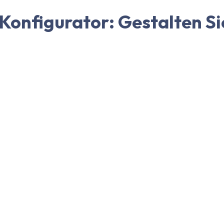
t Konfigurator: Gestalten Si
benutzerfreundlichen Tool können Sie Ihr individuelles Faltzelt n
en Marktstand, das Firmenevent oder für den privaten Gebrauch ben
ator nutzen?
terialien und Zubehör Ihres Faltzelts genau an Ihre Bedürfnisse 
h vorstellen.
en aus hochwertigen Materialien, die für ihre Robustheit und Lang
ortevents, Promotion-Aktionen oder private Feiern – ein maßgesch
l auf- und abzubauen. Mit dem Konfigurator können Sie sicherstel