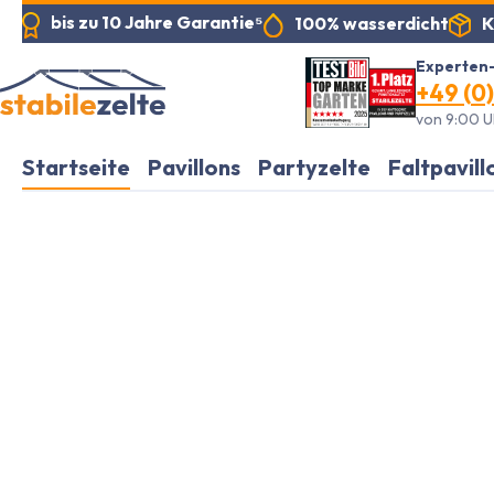
bis zu 10 Jahre Garantie⁵
K
100% wasserdicht
pringen
Zur Hauptnavigation springen
Experten-
+49 (0)
von 9:00 Uh
Startseite
Pavillons
Partyzelte
Faltpavill