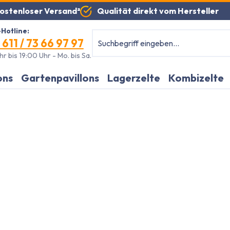
Qualität direkt vom Hersteller
ostenloser Versand²
Hotline:
 611 / 73 66 97 97
r bis 19:00 Uhr - Mo. bis Sa.
ons
Gartenpavillons
Lagerzelte
Kombizelte