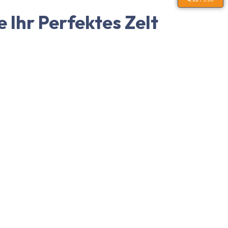
e Ihr Perfektes Zelt
ach Ihren speziellen Anforderungen und Wünschen gestalten.
ötigen – unser Konfigurator bietet Ihnen unzählige
an. Wählen Sie aus verschiedenen Optionen für Dach und
lebigkeit bekannt sind. Sie bieten optimalen Schutz vor
neidertes Faltzelt ist vielseitig einsetzbar und ein echter
len, dass alle Elemente perfekt zusammenpassen und Ihre