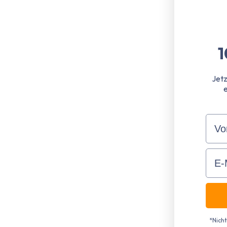
1
Jetz
Vor
Ema
*Nich