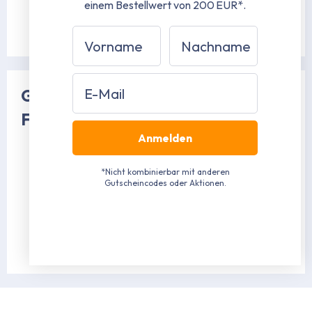
Steifes und schweres Material
einem Bestellwert von 200 EUR*.
Hierdurch aufwendiger im Aufbau und Transport
Vorname
Nachname
Ideal für dauerhafte und längerfristige Nutzung
https://www.stabilezelte.de/Faltpavillons/Professional-Plu
Email
Grundsätzlich gilt für alle unsere
Faltpavillons:
Anmelden
Komplett verschraubtes Gestänge
Immer 100 % wasserdicht
*Nicht kombinierbar mit anderen
10 Jahre Ersatzteilnachkaufgarantie – alle
Gutscheincodes oder Aktionen.
Ersatzteile kontinuierlich ab Lager verfügbar
Alle Faltzelte inklusive Transporttasche für
Gestänge und Dachplane
Geprüfte Qualität für hohe Ansprüche