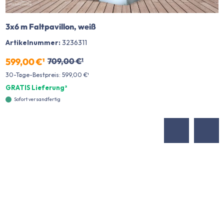
3x6 m Faltpavillon, weiß
Artikelnummer:
3236311
599,00 €¹
709,00 €¹
30-Tage-Bestpreis: 599,00 €¹
GRATIS Lieferung²
Sofort versandfertig