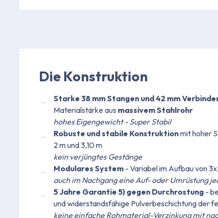
Die Konstruktion
Starke 38 mm Stangen und 42 mm Verbinde
Materialstärke aus
massivem Stahlrohr
hohes Eigengewicht - Super Stabil
Robuste und stabile Konstruktion
mit hoher S
2 m und 3,10 m
kein verjüngtes Gestänge
Modulares System
- Variabel im Aufbau von 3x
auch im Nachgang eine Auf- oder Umrüstung je
5 Jahre Garantie 5) gegen Durchrostung
- b
und widerstandsfähige Pulverbeschichtung der fe
keine einfache Rohmaterial-Verzinkung mit na