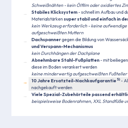
Schweißnähten - kein Ölfilm oder oxidiertes Zi
Stabiles Klicksystem
- schnell im Aufbau und d
Materialstärken
super stabil und einfach in 
kein Werkzeug erforderlich - keine aufwendige
aufgeschweißten Muttern
Dachspanner
gegen die Bildung von Wassersäc
und Verspann-Mechanismus
kein Durchhängen der Dachplane
Abnehmbare Stahl-Fußplatten
- mit beilieg
diese im Boden verankert werden
keine minderwertig aufgeschweißten Fußteller
5)
10 Jahre Ersatzteil-Nachkaufgarantie
- A
nachgekauft werden
Viele Spezial-Zubehörteile passend erhältli
beispielsweise Bodenrahmen, XXL Standfüße u