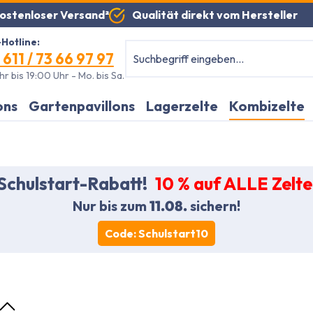
Qualität direkt vom Hersteller
ostenloser Versand²
Hotline:
 611 / 73 66 97 97
r bis 19:00 Uhr - Mo. bis Sa.
ons
Gartenpavillons
Lagerzelte
Kombizelte
Schulstart-Rabatt!
10 % auf ALLE Zelte
Nur bis zum
11.08.
sichern!
Code: Schulstart10