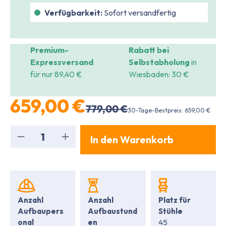
Verfügbarkeit:
Sofort versandfertig
Premium-
Rabatt bei
Expressversand
Selbstabholung
in
für nur 89,40 €
Wiesbaden: 30 €
659,00 €
779,00 €
30-Tage-Bestpreis: 659,00 €
Produkt Anzahl: Gib den gewünschten We
In den Warenkorb
Anzahl
Anzahl
Platz für
Aufbaupers
Aufbaustund
Stühle
onal
en
45