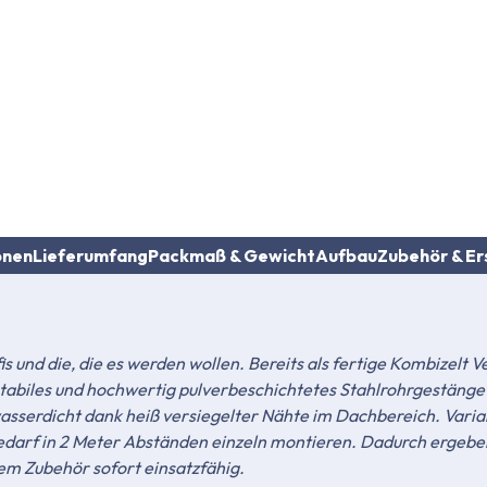
onen
Lieferumfang
Packmaß & Gewicht
Aufbau
Zubehör & Er
fis und die, die es werden wollen. Bereits als fertige Kombizelt 
tabiles und hochwertig pulverbeschichtetes Stahlrohrgestänge
sserdicht dank heiß versiegelter Nähte im Dachbereich. Varia
 Bedarf in 2 Meter Abständen einzeln montieren. Dadurch ergeben
em Zubehör sofort einsatzfähig.