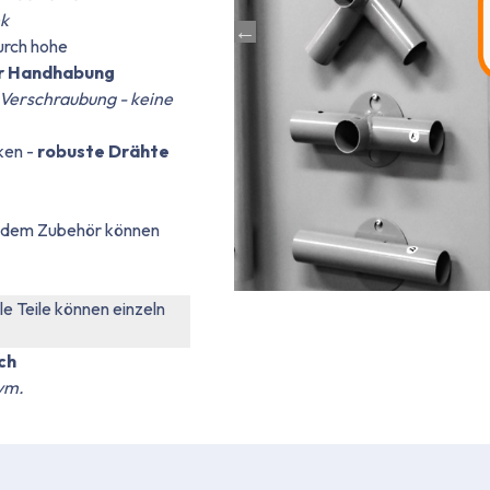
nk
urch hohe
der Handhabung
 Verschraubung - keine
ken -
robuste Drähte
endem Zubehör können
lle Teile können einzeln
ch
vm.