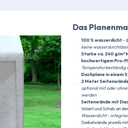
Das Planenmat
100 % wasserdicht
- 
keine wasserdurchläss
Starke ca. 240 g/m² 
hochwertigem Pro-P
Temperaturbeständig v
Dachplane in einem 
2 Meter Seitenwänd
optional mit oder ohne
werden
Seitenwände mit Da
Volant und Schals an d
Wasserdicht - integrie
Giebelwände jeweils mi