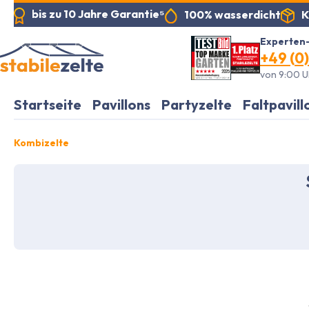
bis zu 10 Jahre Garantie⁵
K
100% wasserdicht
pringen
Zur Hauptnavigation springen
Experten-
+49 (0)
von 9:00 Uh
Startseite
Pavillons
Partyzelte
Faltpavill
Kombizelte