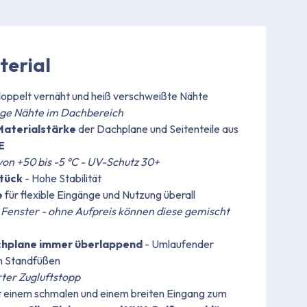
erial
doppelt vernäht und heiß verschweißte Nähte
ige Nähte im Dachbereich
Materialstärke
der Dachplane und Seitenteile aus
E
on +50 bis -5 °C - UV-Schutz 30+
Stück
- Hohe Stabilität
e
für flexible Eingänge und Nutzung überall
 Fenster - ohne Aufpreis können diese gemischt
chplane immer überlappend
- Umlaufender
en Standfüßen
rter Zugluftstopp
t einem schmalen und einem breiten Eingang zum