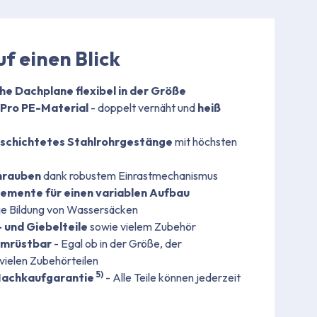
uf einen Blick
che Dachplane flexibel in der Größe
 Pro PE-Material
- doppelt vernäht und
heiß
schichtetes Stahlrohrgestänge
mit höchsten
hrauben
dank robustem Einrastmechanismus
lemente für einen variablen Aufbau
e Bildung von Wassersäcken
n- und Giebelteile
sowie vielem Zubehör
 umrüstbar
- Egal ob in der Größe, der
 vielen Zubehörteilen
5)
-Nachkaufgarantie
- Alle Teile können jederzeit