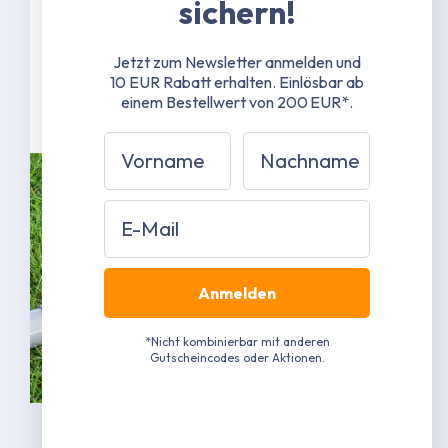
sichern!
Stangen 38 mm Durchmesser - 1,3
mm Materialstärke
Verbindungen 41 mm Durchmesser -
Jetzt zum Newsletter anmelden und
1,3 mm Materialstärke
10 EUR Rabatt erhalten.
Einlösbar ab
Grau pulverbeschichtet
einem Bestellwert von 200 EUR*.
Vorname
Nachname
Email
Anmelden
*Nicht kombinierbar mit anderen
Gutscheincodes oder Aktionen.
Bild kann in Ausführung abweichen