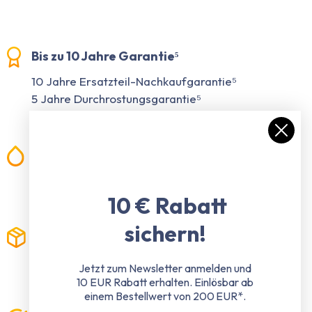
Bis zu 10 Jahre Garantie⁵
10 Jahre Ersatzteil-Nachkaufgarantie⁵
5 Jahre Durchrostungsgarantie⁵
2 Jahre Konstruktionsgarantie⁵
100% wasserdicht
Wir lassen Sie nicht im Regen stehen -
Garantiert immer und überall
10 € Rabatt
sichern!
Kostenloser Versand²
Keine versteckten Kosten - Deutschlandweit
Jetzt zum Newsletter anmelden und
Versand gratis
10 EUR Rabatt erhalten.
Einlösbar ab
einem Bestellwert von 200 EUR*.