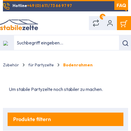
Hotline
+49 (0) 611 / 73 66 97 97
alt springen
0
Zubehör
für Partyzelte
Bodenrahmen
Um stabile Partyzelte noch stabiler zu machen.
Produkte filtern