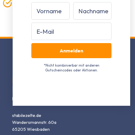
Qualität direkt vom Hersteller
Vorname
Nachname
Durchdachte Konstruktionen zu fairen Preisen im
Direktvertrieb
Email
Anmelden
*Nicht kombinierbar mit anderen
Gutscheincodes oder Aktionen.
Ihr Experte
für
Partyzelte, Faltpavillons
und Gartenpavillons
stabilezelte.de
Wandersmannstr. 60a
65205 Wiesbaden