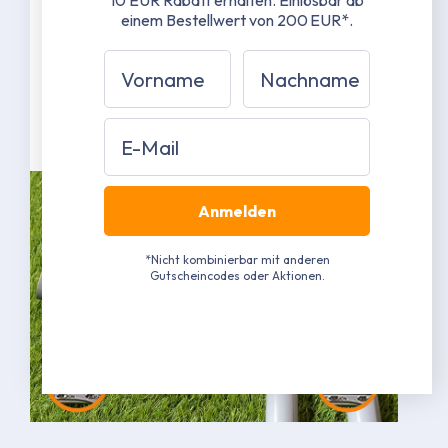
10 EUR Rabatt erhalten.
Einlösbar ab
42 mm Stahlrohrverbinder mit 1,5 mm
einem Bestellwert von 200 EUR*.
Materialstärke
Vorname
Nachname
Grau pulverbeschichtet RAL 7040
(Näherungswert)
Mehr erfahren
Email
Anmelden
*Nicht kombinierbar mit anderen
Gutscheincodes oder Aktionen.