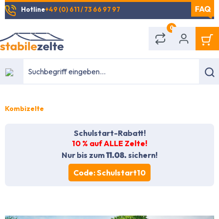
Hotline
+49 (0) 611 / 73 66 97 97
alt springen
0
Kombizelte
Schulstart-Rabatt!
10 % auf ALLE Zelte!
Nur bis zum
11.08.
sichern!
Code: Schulstart10