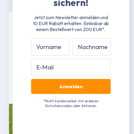
sichern!
Jetzt zum Newsletter anmelden und
10 EUR Rabatt erhalten.
Einlösbar ab
Spezifikationen
einem Bestellwert von 200 EUR*.
Vorname
Nachname
38 mm Stahlrohrgestänge mit 1,3 mm
Materialstärke
42 mm Stahlrohrverbinder mit 1,5 mm
Email
Materialstärke
Grau pulverbeschichtet RAL 7040
(Näherungswert)
Anmelden
Mehr erfahren
*Nicht kombinierbar mit anderen
Gutscheincodes oder Aktionen.