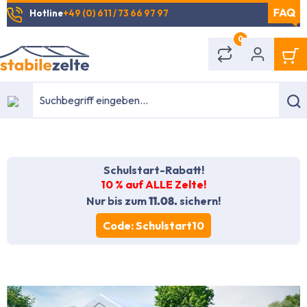
Hotline
+49 (0) 611 / 73 66 97 97
alt springen
0
Schulstart-Rabatt!
10 % auf ALLE Zelte!
Nur bis zum
11.08.
sichern!
Code: Schulstart10