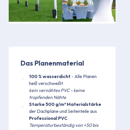
Bild
Bild
Das Planenmaterial
100 % wasserdicht
- Alle Planen
heiß verschweißt
kein vernähtes PVC - keine
tropfenden Nähte
Starke 500 g/m² Materialstärke
der Dachplane und Seitenteile aus
Professional PVC
Temperaturbeständig von +50 bis