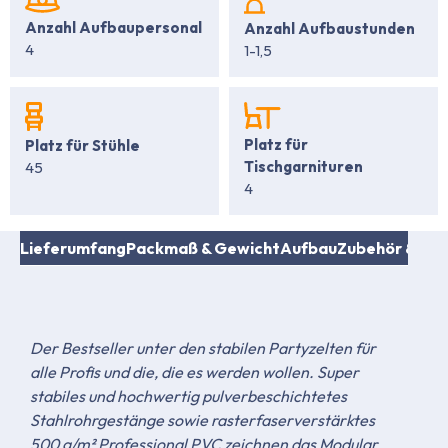
Anzahl Aufbaupersonal
Anzahl Aufbaustunden
4
1-1,5
Platz für
Platz für Stühle
Tischgarnituren
45
4
nen
Lieferumfang
Packmaß & Gewicht
Aufbau
Zubehör & Ers
Der Bestseller unter den stabilen Partyzelten für
alle Profis und die, die es werden wollen. Super
stabiles und hochwertig pulverbeschichtetes
Stahlrohrgestänge sowie rasterfaserverstärktes
500 g/m² Professional PVC zeichnen das Modular