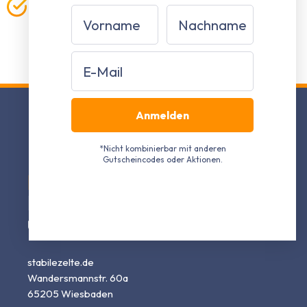
Qualität direkt vom Hersteller
Vorname
Nachname
Durchdachte Konstruktionen zu fairen Preisen im
Direktvertrieb
Email
Anmelden
*Nicht kombinierbar mit anderen
Gutscheincodes oder Aktionen.
Ihr Experte
für
Partyzelte, Faltpavillons
und Gartenpavillons
stabilezelte.de
Wandersmannstr. 60a
65205 Wiesbaden