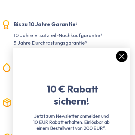
Bis zu 10 Jahre Garantie⁵
10 Jahre Ersatzteil-Nachkaufgarantie⁵
5 Jahre Durchrostungsgarantie⁵
2 Jahre Konstruktionsgarantie⁵
100% wasserdicht
Wir lassen Sie nicht im Regen stehen -
Garantiert immer und überall
10 € Rabatt
sichern!
Kostenloser Versand²
Keine versteckten Kosten - Deutschlandweit
Jetzt zum Newsletter anmelden und
Versand gratis
10 EUR Rabatt erhalten.
Einlösbar ab
einem Bestellwert von 200 EUR*.