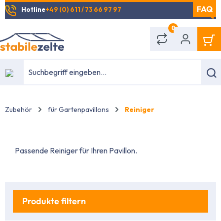
Hotline
+49 (0) 611 / 73 66 97 97
alt springen
0
Zubehör
für Gartenpavillons
Reiniger
Passende Reiniger für Ihren Pavillon.
Produkte filtern