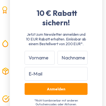
Bis zu 10 Jahre Garantie⁵
10 € Rabatt
10 Jahre Ersatzteil-Nachkaufgarantie⁵
sichern!
5 Jahre Durchrostungsgarantie⁵
2 Jahre Konstruktionsgarantie⁵
Jetzt zum Newsletter anmelden und
10 EUR Rabatt erhalten.
Einlösbar ab
100% wasserdicht
einem Bestellwert von 200 EUR*.
Wir lassen Sie nicht im Regen stehen -
Vorname
Nachname
Garantiert immer und überall
Email
Kostenloser Versand²
Keine versteckten Kosten - Deutschlandweit
Versand gratis
Anmelden
Qualität direkt vom Hersteller
*Nicht kombinierbar mit anderen
Gutscheincodes oder Aktionen.