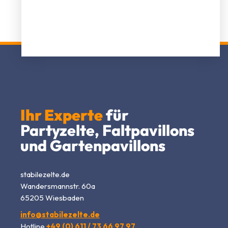
Durchdachte Konstruktionen zu fairen Preisen im
Direktvertrieb
Ihr Experte
für
Partyzelte, Faltpavillons
und Gartenpavillons
stabilezelte.de
Wandersmannstr. 60a
65205 Wiesbaden
info@stabilezelte.de
Hotline
+49 (0) 611 / 73 66 97 97