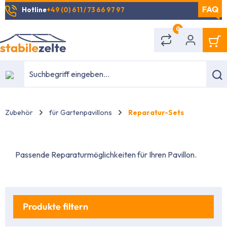
Hotline
+49 (0) 611 / 73 66 97 97
alt springen
0
Zubehör
für Gartenpavillons
Reparatur-Sets
Passende Reparaturmöglichkeiten für Ihren Pavillon.
Produkte filtern