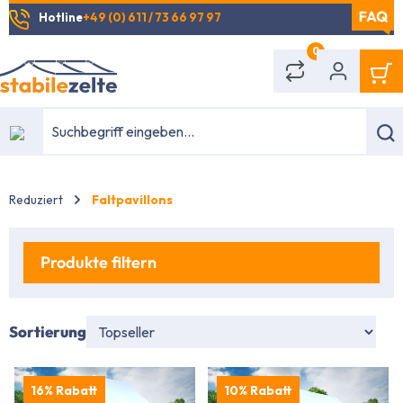
Hotline
+49 (0) 611 / 73 66 97 97
alt springen
0
Reduziert
Faltpavillons
Produkte filtern
Sortierung
16% Rabatt
10% Rabatt