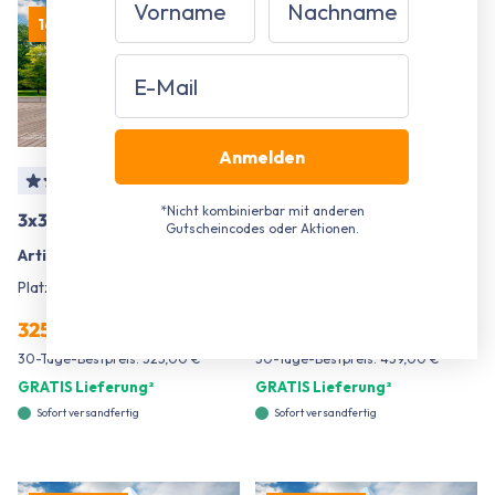
16% Rabatt
15% Rabatt
Email
Anmelden
*Nicht kombinierbar mit anderen
3x3 m Faltpavillon, blau
3x3 m Faltpavillon, weiß
Gutscheincodes oder Aktionen.
Artikelnummer:
3333330
Artikelnummer:
3433311
Platz für bis zu
18 Personen
Platz für bis zu
18 Personen
325,00 €¹
389,00 €¹
439,00 €¹
519,00 €¹
30-Tage-Bestpreis: 325,00 €¹
30-Tage-Bestpreis: 439,00 €¹
GRATIS Lieferung²
GRATIS Lieferung²
Sofort versandfertig
Sofort versandfertig