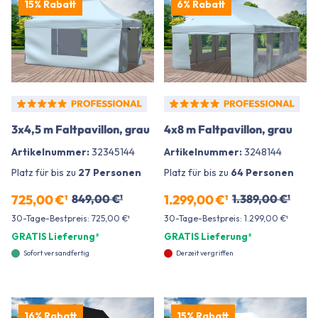
15% Rabatt
6% Rabatt
3x4,5 m Faltpavillon, grau
4x8 m Faltpavillon, grau
Artikelnummer:
32345144
Artikelnummer:
3248144
Platz für bis zu
27 Personen
Platz für bis zu
64 Personen
725,00 €¹
849,00 €¹
1.299,00 €¹
1.389,00 €¹
30-Tage-Bestpreis: 725,00 €¹
30-Tage-Bestpreis: 1.299,00 €¹
GRATIS Lieferung²
GRATIS Lieferung²
Sofort versandfertig
Derzeit vergriffen
16% Rabatt
15% Rabatt