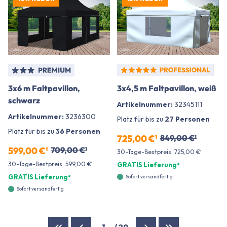
3x6 m Faltpavillon,
3x4,5 m Faltpavillon, weiß
schwarz
Artikelnummer:
32345111
Artikelnummer:
3236300
Platz für bis zu
27 Personen
Platz für bis zu
36 Personen
725,00 €¹
849,00 €¹
599,00 €¹
709,00 €¹
30-Tage-Bestpreis: 725,00 €¹
30-Tage-Bestpreis: 599,00 €¹
GRATIS Lieferung²
GRATIS Lieferung²
Sofort versandfertig
Sofort versandfertig
1
/
29