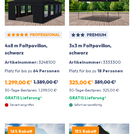
4x8 m Faltpavillon,
3x3 m Faltpavillon,
schwarz
schwarz
Artikelnummer:
3248100
Artikelnummer:
3333300
Platz für bis zu
64 Personen
Platz für bis zu
18 Personen
1.299,00 €¹
1.389,00 €¹
325,00 €¹
389,00 €¹
30-Tage-Bestpreis: 1.299,00 €¹
30-Tage-Bestpreis: 325,00 €¹
GRATIS Lieferung²
GRATIS Lieferung²
Derzeit vergriffen
Sofort versandfertig
16% Rabatt
15% Rabatt