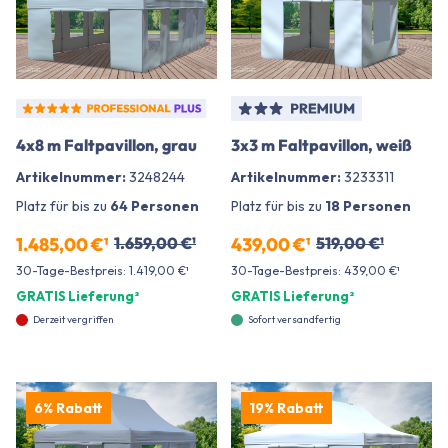
4x8 m Faltpavillon, grau
3x3 m Faltpavillon, weiß
Artikelnummer:
3248244
Artikelnummer:
3233311
Platz für bis zu
64 Personen
Platz für bis zu
18 Personen
1.485,00 €¹
1.659,00 €¹
439,00 €¹
519,00 €¹
30-Tage-Bestpreis: 1.419,00 €¹
30-Tage-Bestpreis: 439,00 €¹
GRATIS Lieferung²
GRATIS Lieferung²
Derzeit vergriffen
Sofort versandfertig
6% Rabatt
19% Rabatt