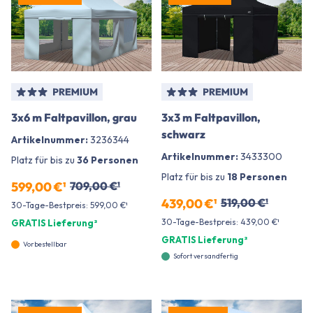
3x6 m Faltpavillon, grau
3x3 m Faltpavillon,
schwarz
Artikelnummer:
3236344
Artikelnummer:
3433300
Platz für bis zu
36 Personen
Platz für bis zu
18 Personen
599,00 €¹
709,00 €¹
439,00 €¹
519,00 €¹
30-Tage-Bestpreis: 599,00 €¹
30-Tage-Bestpreis: 439,00 €¹
GRATIS Lieferung²
GRATIS Lieferung²
Vorbestellbar
Sofort versandfertig