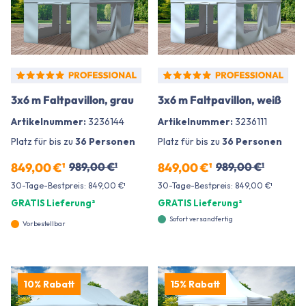
3x6 m Faltpavillon, grau
3x6 m Faltpavillon, weiß
Artikelnummer:
3236144
Artikelnummer:
3236111
Platz für bis zu
36 Personen
Platz für bis zu
36 Personen
849,00 €¹
989,00 €¹
849,00 €¹
989,00 €¹
30-Tage-Bestpreis: 849,00 €¹
30-Tage-Bestpreis: 849,00 €¹
GRATIS Lieferung²
GRATIS Lieferung²
Sofort versandfertig
Vorbestellbar
10% Rabatt
15% Rabatt