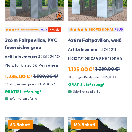
3x6 m Faltpavillon, PVC
4x6 m Faltpavillon, weiß
feuersicher grau
Artikelnummer:
3246211
Artikelnummer:
323622440
Platz für bis zu
48 Personen
Platz für bis zu
36 Personen
1.125,00 €¹
1.389,00 €¹
1.235,00 €¹
1.309,00 €¹
30-Tage-Bestpreis: 1.185,00 €¹
30-Tage-Bestpreis: 1.179,00 €¹
GRATIS Lieferung²
GRATIS Lieferung²
Sofort versandfertig
Sofort versandfertig
6% Rabatt
16% Rabatt